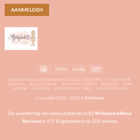
IDeal
Klarna
Mollie
Bancontact
SHOP BETAALBARE DAMESMODE & ACCESSOIRES – STYLEFEVER
KLEDING
ALLE KLEDING
TRUIEN EN VESTEN
BLOUSES
TOPS
NIEUW
SIERADEN
OORBELLEN
SALE
AZZURRO MODE
Copyright 2019 - 2026 ©
Stylefever
De waardering van www.stylefever.nl bij
WebwinkelKeur
Reviews
is 9.5/10 gebaseerd op 118 reviews.