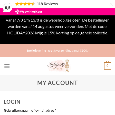
×
118
Reviews
9,5
Vanaf 7/8 t/m 13/8 is de webshop gesloten. De bestellingen
worden vanaf 14 augustus weer verzonden. Met de code:
HOLIDAY2026 krijg je 15% korting op de gehele collectie.
Negeren
Ga
Snelle
levering |
gratis
verzending vanaf €100,-
naar
inhoud
0
MY ACCOUNT
LOGIN
Vereist
Gebruikersnaam of e-mailadres
*