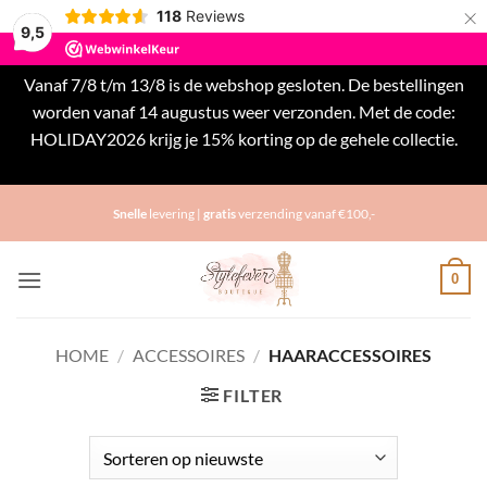
×
118
Reviews
9,5
Vanaf 7/8 t/m 13/8 is de webshop gesloten. De bestellingen
worden vanaf 14 augustus weer verzonden. Met de code:
HOLIDAY2026 krijg je 15% korting op de gehele collectie.
Negeren
Ga
Snelle
levering |
gratis
verzending vanaf €100,-
naar
inhoud
0
HOME
/
ACCESSOIRES
/
HAARACCESSOIRES
FILTER