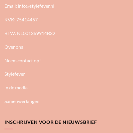
Email:
info@stylefever.nl
KVK: 75414457
BTW: NL001369914B32
Over ons
Neem contact op!
Stylefever
in de media
Samenwerkingen
INSCHRIJVEN VOOR DE NIEUWSBRIEF