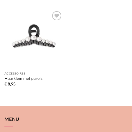
Toevoegen
aan
verlanglijst
ACCESSOIRES
Haarklem met parels
€
8,95
MENU