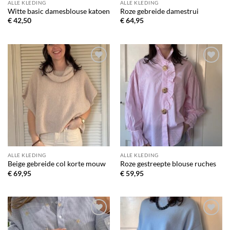
ALLE KLEDING
ALLE KLEDING
Witte basic damesblouse katoen
Roze gebreide damestrui
€
42,50
€
64,95
Toevoegen
Toevoegen
aan
aan
verlanglijst
verlanglijst
ALLE KLEDING
ALLE KLEDING
Beige gebreide col korte mouw
Roze gestreepte blouse ruches
€
69,95
€
59,95
Toevoegen
Toevoegen
aan
aan