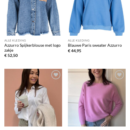
verlanglijst
verlanglijst
ALLE KLEDING
ALLE KLEDING
Azzurro Spijkerblouse met logo
Blauwe Paris sweater Azzurro
zakje
€
44,95
€
52,50
Toevoegen
Toevoegen
aan
aan
verlanglijst
verlanglijst