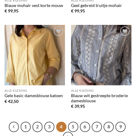
ALLE KLEDING
ALLE KLEDING
Blauw mohair vest korte mouw
Geel gebreid truitje mohair
€
99,95
€
99,95
Toevoegen
Toevoegen
aan
aan
verlanglijst
verlanglijst
ALLE KLEDING
ALLE KLEDING
Blauw wit gestreepte broderie
Gele basic damesblouse katoen
damesblouse
€
42,50
€
39,95
1
2
3
4
5
6
7
8
9