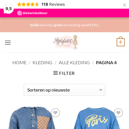
×
118
Reviews
9,5
Ga
Snelle
levering |
gratis
verzending vanaf €100,-
naar
inhoud
0
HOME
/
KLEDING
/
ALLE KLEDING
/
PAGINA 4
FILTER
Toevoegen
Toevoegen
aan
aan