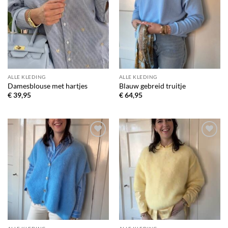
verlanglijst
verlanglijst
ALLE KLEDING
ALLE KLEDING
Damesblouse met hartjes
Blauw gebreid truitje
€
39,95
€
64,95
Toevoegen
Toevoegen
aan
aan
verlanglijst
verlanglijst