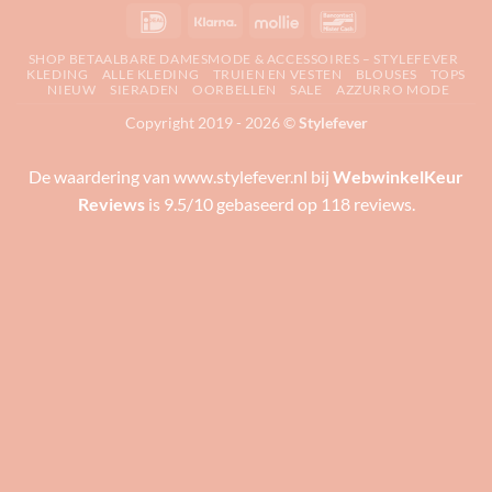
IDeal
Klarna
Mollie
Bancontact
SHOP BETAALBARE DAMESMODE & ACCESSOIRES – STYLEFEVER
KLEDING
ALLE KLEDING
TRUIEN EN VESTEN
BLOUSES
TOPS
NIEUW
SIERADEN
OORBELLEN
SALE
AZZURRO MODE
Copyright 2019 - 2026 ©
Stylefever
De waardering van www.stylefever.nl bij
WebwinkelKeur
Reviews
is 9.5/10 gebaseerd op 118 reviews.