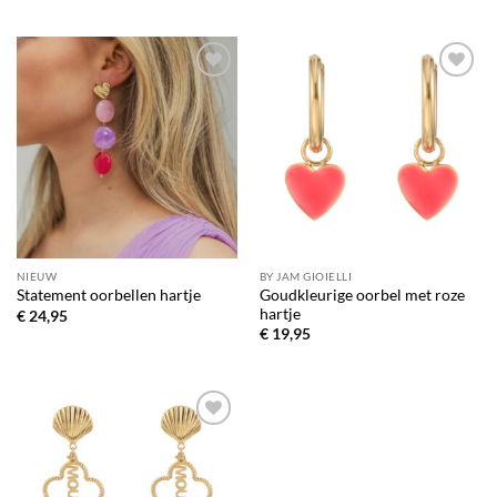
Toevoegen
Toevoegen
aan
aan
verlanglijst
verlanglijst
NIEUW
BY JAM GIOIELLI
Goudkleurige oorbel met roze
Statement oorbellen hartje
hartje
€
24,95
€
19,95
Toevoegen
aan
verlanglijst