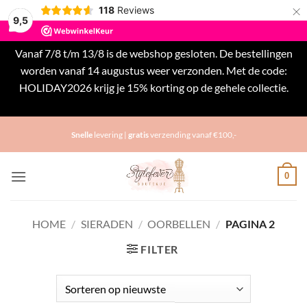
×
118
Reviews
9,5
Vanaf 7/8 t/m 13/8 is de webshop gesloten. De bestellingen
worden vanaf 14 augustus weer verzonden. Met de code:
HOLIDAY2026 krijg je 15% korting op de gehele collectie.
Negeren
Ga
Snelle
levering |
gratis
verzending vanaf €100,-
naar
inhoud
0
HOME
/
SIERADEN
/
OORBELLEN
/
PAGINA 2
FILTER