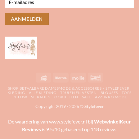
IDeal
Klarna
Mollie
Bancontact
SHOP BETAALBARE DAMESMODE & ACCESSOIRES – STYLEFEVER
KLEDING
ALLE KLEDING
TRUIEN EN VESTEN
BLOUSES
TOPS
NIEUW
SIERADEN
OORBELLEN
SALE
AZZURRO MODE
Copyright 2019 - 2026 ©
Stylefever
De waardering van www.stylefever.nl bij
WebwinkelKeur
Reviews
is 9.5/10 gebaseerd op 118 reviews.