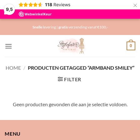
×
118
Reviews
9,5
Ga
Snelle
levering |
gratis
verzending vanaf €100,-
naar
inhoud
0
HOME
/
PRODUCTEN GETAGGED “ARMBAND SMILEY”
FILTER
Geen producten gevonden die aan je selectie voldoen.
MENU