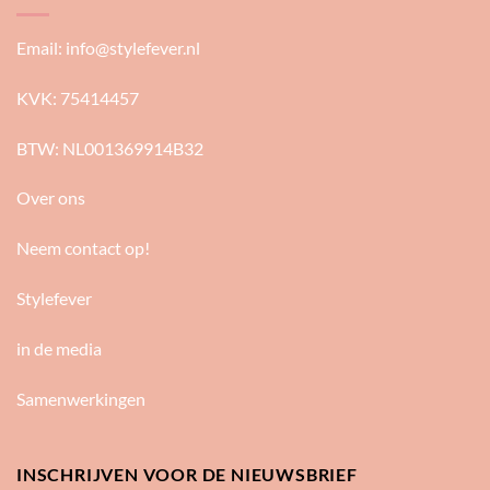
Email:
info@stylefever.nl
KVK: 75414457
BTW: NL001369914B32
Over ons
Neem contact op!
Stylefever
in de media
Samenwerkingen
INSCHRIJVEN VOOR DE NIEUWSBRIEF