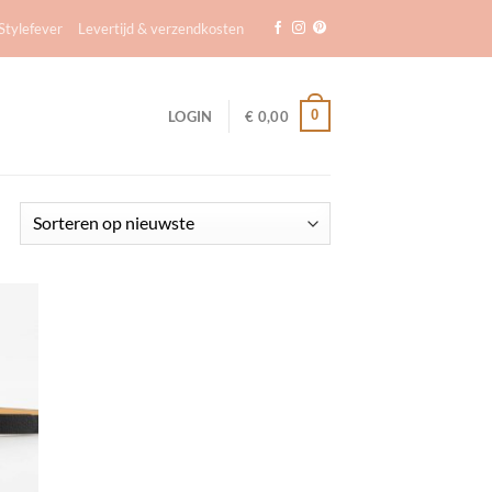
tylefever
Levertijd & verzendkosten
0
LOGIN
€
0,00
Gesorteerd
op
nieuwste
egen
n
lijst