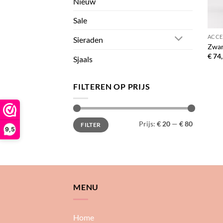
Nieuw
Sale
ACCE
Sieraden
Zwar
€
74,
Sjaals
FILTEREN OP PRIJS
Min.
Max.
Prijs:
€ 20
—
€ 80
FILTER
prijs
prijs
9,5
MENU
Home