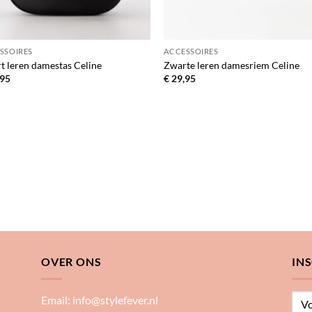
SSOIRES
ACCESSOIRES
t leren damestas Celine
Zwarte leren damesriem Celine
95
€
29,95
OVER ONS
IN
Email:
info@stylefever.nl