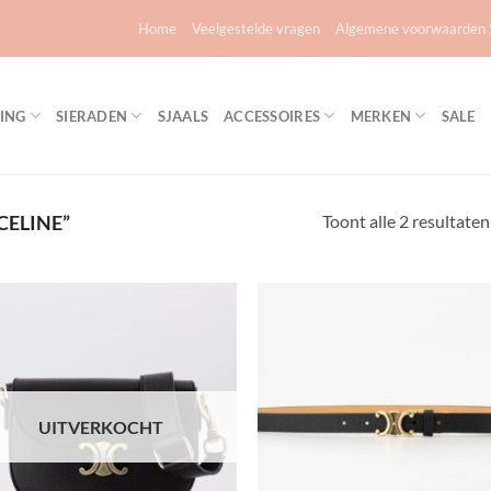
Home
Veelgestelde vragen
Algemene voorwaarden S
ING
SIERADEN
SJAALS
ACCESSOIRES
MERKEN
SALE
Toont alle 2 resultaten
ELINE”
Toevoegen
Toevo
aan
aa
verlanglijst
verlang
UITVERKOCHT