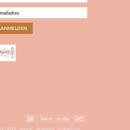
IDeal
Klarna
Mollie
Bancontact
ES
TOPS
NIEUW
SIERADEN
OORBELLEN