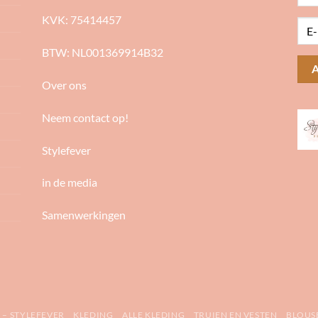
KVK: 75414457
BTW: NL001369914B32
Over ons
Neem contact op!
Stylefever
in de media
Samenwerkingen
 – STYLEFEVER
KLEDING
ALLE KLEDING
TRUIEN EN VESTEN
BLOUS