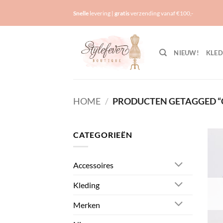
Ga
Snelle
levering |
gratis
verzending vanaf €100,-
naar
inhoud
NIEUW!
KLED
HOME
/
PRODUCTEN GETAGGED “C
CATEGORIEËN
Accessoires
Kleding
Merken