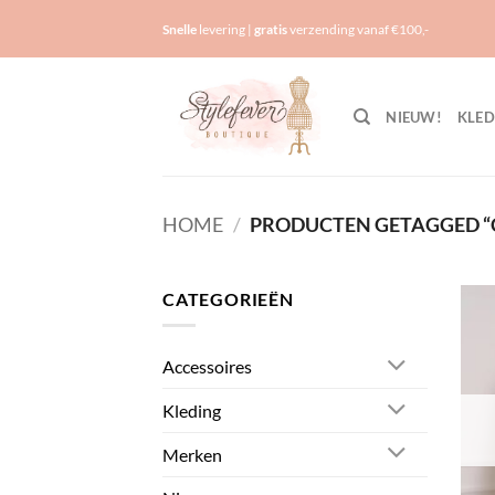
Ga
Snelle
levering |
gratis
verzending vanaf €100,-
naar
inhoud
NIEUW!
KLED
HOME
/
PRODUCTEN GETAGGED “
CATEGORIEËN
Accessoires
Kleding
Merken