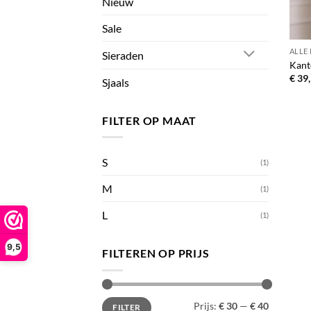
Nieuw
Sale
ALLE
Sieraden
Kant
€
39,
Sjaals
FILTER OP MAAT
S
(1)
M
(1)
L
(1)
9,5
FILTEREN OP PRIJS
Min.
Max.
Prijs:
€ 30
—
€ 40
FILTER
prijs
prijs