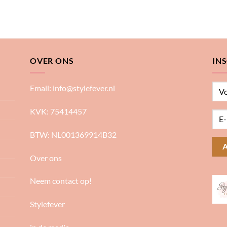
OVER ONS
IN
Email:
info@stylefever.nl
KVK: 75414457
BTW: NL001369914B32
Over ons
Neem contact op!
Stylefever