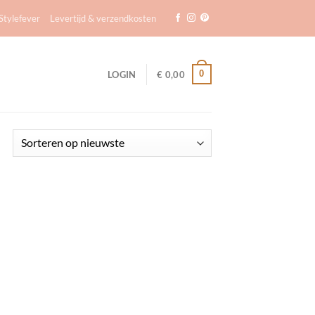
tylefever
Levertijd & verzendkosten
0
LOGIN
€
0,00