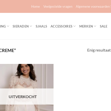
Home
Veelgestelde vragen
Algemene voorwaarden S
ING
SIERADEN
SJAALS
ACCESSOIRES
MERKEN
SALE
Enig resultaat
CREME”
Toevoegen
aan
verlanglijst
UITVERKOCHT