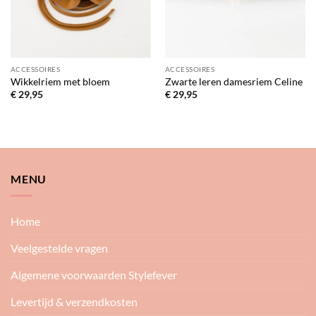
ACCESSOIRES
ACCESSOIRES
Wikkelriem met bloem
Zwarte leren damesriem Celine
€
29,95
€
29,95
MENU
Home
Veelgestelde vragen
Algemene voorwaarden Stylefever
Levertijd & verzendkosten