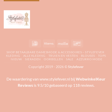
IDeal
Klarna
Mollie
Bancontact
SHOP BETAALBARE DAMESMODE & ACCESSOIRES – STYLEFEVER
KLEDING
ALLE KLEDING
TRUIEN EN VESTEN
BLOUSES
TOPS
NIEUW
SIERADEN
OORBELLEN
SALE
AZZURRO MODE
Copyright 2019 - 2026 ©
Stylefever
De waardering van www.stylefever.nl bij
WebwinkelKeur
Reviews
is 9.5/10 gebaseerd op 118 reviews.