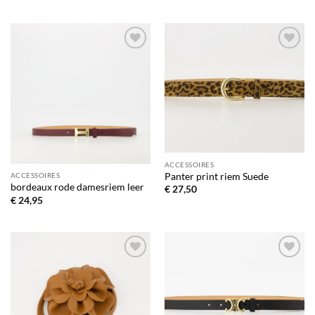
Toevoegen
Toevoegen
aan
aan
verlanglijst
verlanglijst
ACCESSOIRES
ACCESSOIRES
Panter print riem Suede
bordeaux rode damesriem leer
€
27,50
€
24,95
Toevoegen
Toevoegen
aan
aan
verlanglijst
verlanglijst