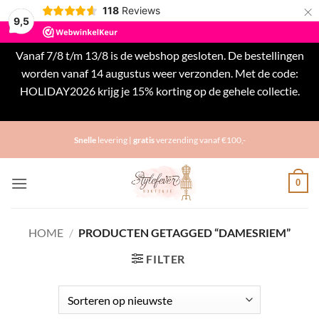
×
118
Reviews
9,5
Vanaf 7/8 t/m 13/8 is de webshop gesloten. De bestellingen
worden vanaf 14 augustus weer verzonden. Met de code:
HOLIDAY2026 krijg je 15% korting op de gehele collectie.
Negeren
Ga
Snelle
levering |
gratis
verzending vanaf €100,-
naar
inhoud
0
HOME
/
PRODUCTEN GETAGGED “DAMESRIEM”
FILTER