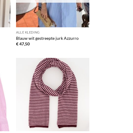
ALLE KLEDING
o
Blauw wit gestreepte jurk Azzurro
€
47,50
egen
Toevoegen
n
aan
lijst
verlanglijst