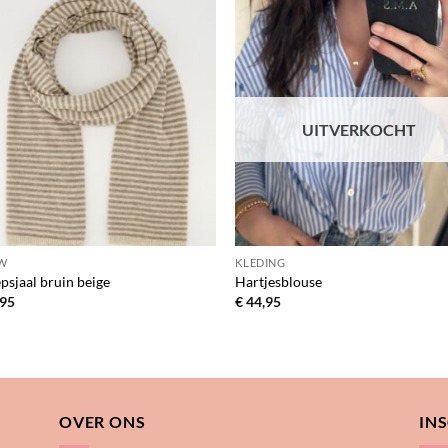
Toevoegen
Toevo
aan
aa
verlanglijst
verlang
UITVERKOCHT
W
KLEDING
psjaal bruin beige
Hartjesblouse
95
€
44,95
OVER ONS
IN