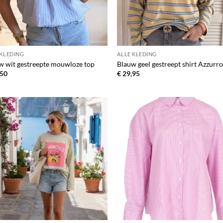
 KLEDING
ALLE KLEDING
w wit gestreepte mouwloze top
Blauw geel gestreept shirt Azzurr
50
€
29,95
Toevoegen
Toevo
aan
aa
verlanglijst
verlang