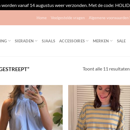
n worden vanaf 14 augustus weer verzonden. Met de code: HOLIDAY
Home
Veelgestelde vragen
Algemene voorwaarden S
ING
SIERADEN
SJAALS
ACCESSOIRES
MERKEN
SALE
Toont alle 11 resultaten
GESTREEPT”
Toevoegen
Toevo
aan
aa
verlanglijst
verlang