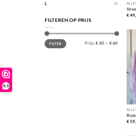
L
ALLE
(2)
Stree
€
49,
FILTEREN OP PRIJS
Min.
Max.
Prijs:
€ 20
—
€ 60
FILTER
prijs
prijs
9,5
ALLE
Roze
€
59,