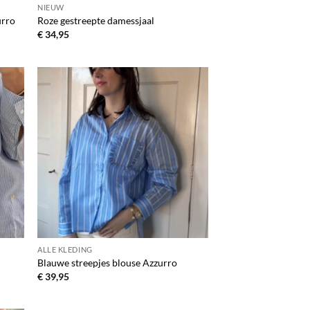
NIEUW
urro
Roze gestreepte damessjaal
€
34,95
egen
Toevoegen
n
aan
lijst
verlanglijst
ALLE KLEDING
Blauwe streepjes blouse Azzurro
€
39,95