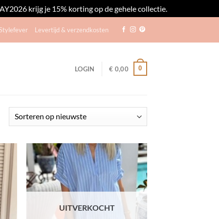
2026 krijg je 15% korting op de gehele collectie.
Negeren
tylefever
Levertijd & verzendkosten
0
LOGIN
€
0,00
Gesorteerd
op
nieuwste
egen
Toevoegen
n
aan
lijst
verlanglijst
UITVERKOCHT