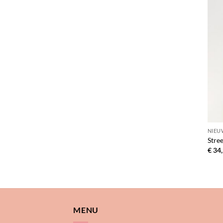
NIEU
Stree
€
34,
MENU