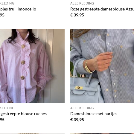
 KLEDING
ALLE KLEDING
pjes trui limoncello
Roze gestreepte damesblouse Azz
95
€
39,95
Toevoegen
Toevo
aan
aa
verlanglijst
verlang
 KLEDING
ALLE KLEDING
 gestreepte blouse ruches
Damesblouse met hartjes
95
€
39,95