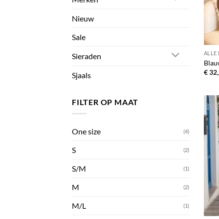
Nieuw
Sale
ALLE
Sieraden
Blau
€
32,
Sjaals
FILTER OP MAAT
One size
(4)
S
(2)
S/M
(1)
M
(2)
M/L
(1)