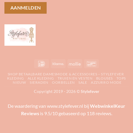
IDeal
Klarna
Mollie
Bancontact
SHOP BETAALBARE DAMESMODE & ACCESSOIRES – STYLEFEVER
KLEDING
ALLE KLEDING
TRUIEN EN VESTEN
BLOUSES
TOPS
NIEUW
SIERADEN
OORBELLEN
SALE
AZZURRO MODE
Copyright 2019 - 2026 ©
Stylefever
De waardering van www.stylefever.nl bij
WebwinkelKeur
Reviews
is 9.5/10 gebaseerd op 118 reviews.