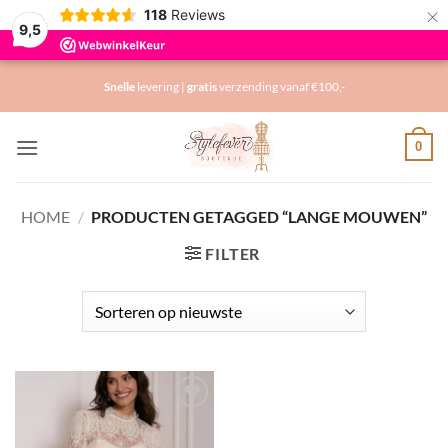
×
118
Reviews
9,5
Ga
Snelle
levering |
gratis
verzending vanaf €100,-
naar
inhoud
0
HOME
/
PRODUCTEN GETAGGED “LANGE MOUWEN”
FILTER
Toevoegen
aan