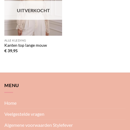
verlanglijst
UITVERKOCHT
ALLE KLEDING
Kanten top lange mouw
€
39,95
MENU
Home
Veelgestelde vragen
Algemene voorwaarden Stylefever