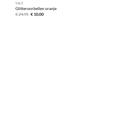
SALE
Glitteroorbellen oranje
Oorspronkelijke
Huidige
€
24,95
€
10,00
prijs
prijs
was:
is:
€ 24,95.
€ 10,00.