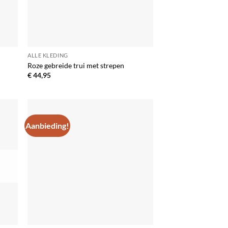
ALLE KLEDING
Roze gebreide trui met strepen
€
44,95
Aanbieding!
egen
Toevoegen
n
aan
lijst
verlanglijst