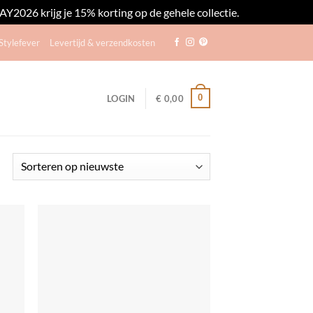
2026 krijg je 15% korting op de gehele collectie.
Negeren
tylefever
Levertijd & verzendkosten
0
LOGIN
€
0,00
Gesorteerd
op
nieuwste
egen
Toevoegen
n
aan
lijst
verlanglijst