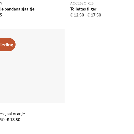
W
ACCESSOIRES
je bandana sjaaltje
Toilettas tijger
Prijsklasse:
5
€
12,50
-
€
17,50
€ 12,50
tot
€ 17,50
ieding!
Toevoegen
aan
verlanglijst
ssjaal oranje
Oorspronkelijke
Huidige
50
€
13,50
prijs
prijs
was:
is:
€ 22,50.
€ 13,50.