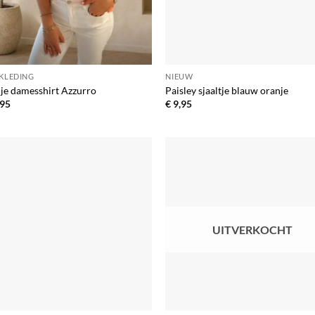
 KLEDING
NIEUW
je damesshirt Azzurro
Paisley sjaaltje blauw oranje
95
€
9,95
Toevoegen
Toevo
aan
aa
verlanglijst
verlang
UITVERKOCHT