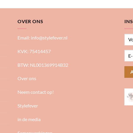
OVER ONS
IN
Email:
info@stylefever.nl
KVK: 75414457
BTW: NL001369914B32
Over ons
Neem contact op!
Stylefever
in de media
Samenwerkingen