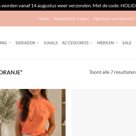
n worden vanaf 14 augustus weer verzonden. Met de code: HOLIDAY
Home
Veelgestelde vragen
Algemene voorwaarden S
ING
SIERADEN
SJAALS
ACCESSOIRES
MERKEN
SALE
Toont alle 7 resultaten
ORANJE”
Toevoegen
Toevo
aan
aa
verlanglijst
verlang