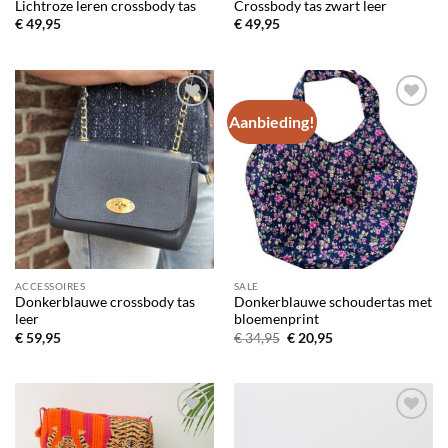
Lichtroze leren crossbody tas
Crossbody tas zwart leer
€
49,95
€
49,95
Aanbieding!
Toevoegen
Toevoegen
aan
aan
verlanglijst
verlanglijst
ACCESSOIRES
SALE
Donkerblauwe crossbody tas
Donkerblauwe schoudertas met
leer
bloemenprint
Oorspronkelijke
Huidige
€
59,95
€
34,95
€
20,95
prijs
prijs
was:
is:
€ 34,95.
€ 20,95.
Toevoegen
Toevoegen
aan
aan