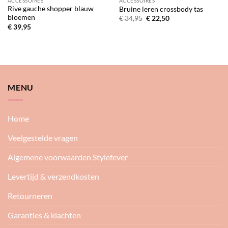
ACCESSOIRES
ACCESSOIRES
Rive gauche shopper blauw
Bruine leren crossbody tas
bloemen
Oorspronkelijke
Huidige
€
34,95
€
22,50
prijs
prijs
€
39,95
was:
is:
€ 34,95.
€ 22,50.
MENU
Home
Veelgestelde vragen
Algemene voorwaarden Stylefever
Levertijd & verzendkosten
Retourneren
Garanties & klachten