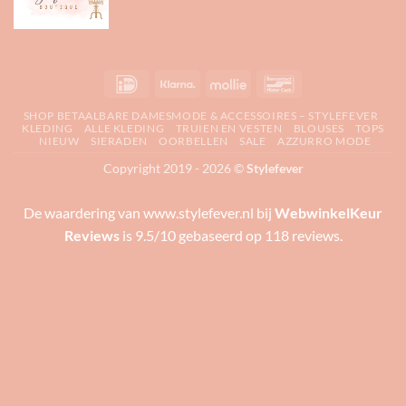
IDeal
Klarna
Mollie
Bancontact
SHOP BETAALBARE DAMESMODE & ACCESSOIRES – STYLEFEVER
KLEDING
ALLE KLEDING
TRUIEN EN VESTEN
BLOUSES
TOPS
NIEUW
SIERADEN
OORBELLEN
SALE
AZZURRO MODE
Copyright 2019 - 2026 ©
Stylefever
De waardering van www.stylefever.nl bij
WebwinkelKeur
Reviews
is 9.5/10 gebaseerd op 118 reviews.