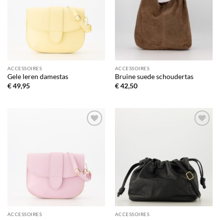
verlanglijst
verlanglijst
ACCESSOIRES
ACCESSOIRES
Gele leren damestas
Bruine suede schoudertas
€
49,95
€
42,50
Toevoegen
Toevoegen
aan
aan
verlanglijst
verlanglijst
ACCESSOIRES
ACCESSOIRES