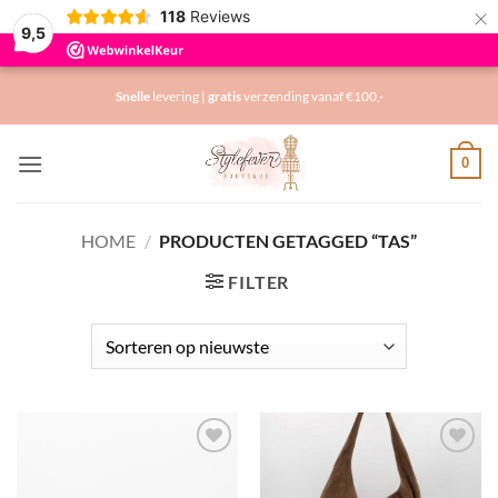
×
118
Reviews
9,5
Ga
Snelle
levering |
gratis
verzending vanaf €100,-
naar
inhoud
0
HOME
/
PRODUCTEN GETAGGED “TAS”
FILTER
Toevoegen
Toevoegen
aan
aan