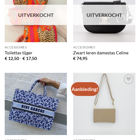
verlanglijst
verlanglijst
UITVERKOCHT
UITVERKOCHT
ACCESSOIRES
ACCESSOIRES
Toilettas tijger
Zwart leren damestas Celine
Prijsklasse:
€
12,50
-
€
17,50
€
74,95
€ 12,50
tot
€ 17,50
Aanbieding!
Toevoegen
Toevoegen
aan
aan
verlanglijst
verlanglijst