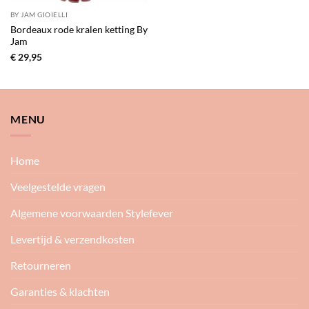
BY JAM GIOIELLI
Bordeaux rode kralen ketting By
Jam
€
29,95
MENU
Home
Veelgestelde vragen
Algemene voorwaarden Stylefever
Levertijd & verzendkosten
Retourneren
Garanties & klachten