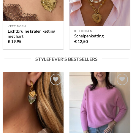
KETTINGEN
Lichtbruine kralen ketting
KETTINGEN
Schelpenketting
met hart
€
12,50
€
19,95
STYLEFEVER'S BESTSELLERS
Toevoegen
Toevoegen
aan
aan
verlanglijst
verlanglijst