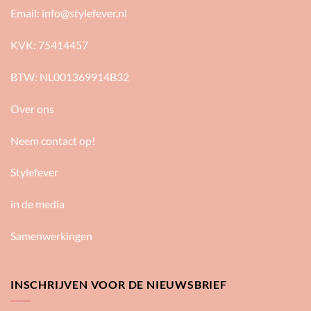
Email:
info@stylefever.nl
KVK: 75414457
BTW: NL001369914B32
Over ons
Neem contact op!
Stylefever
in de media
Samenwerkingen
INSCHRIJVEN VOOR DE NIEUWSBRIEF