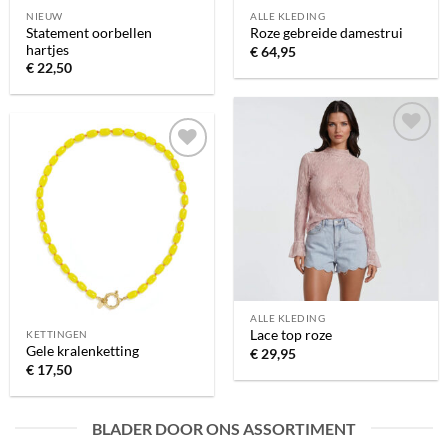
NIEUW
ALLE KLEDING
Statement oorbellen
Roze gebreide damestrui
hartjes
€
64,95
€
22,50
Toevoegen
Toevoegen
aan
aan
verlanglijst
verlanglijst
ALLE KLEDING
Lace top roze
KETTINGEN
Gele kralenketting
€
29,95
€
17,50
BLADER DOOR ONS ASSORTIMENT