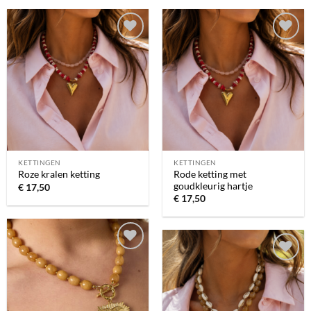
Toevoegen
Toevoegen
aan
aan
verlanglijst
verlanglijst
KETTINGEN
KETTINGEN
Rode ketting met
Roze kralen ketting
goudkleurig hartje
€
17,50
€
17,50
Toevoegen
Toevoegen
aan
aan
verlanglijst
verlanglijst