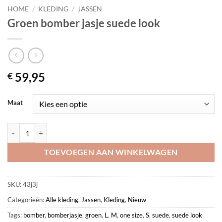
HOME
/
KLEDING
/
JASSEN
Groen bomber jasje suede look
59,95
€
Maat
Groen bomber jasje suede look aantal
TOEVOEGEN AAN WINKELWAGEN
SKU:
43j3j
Categorieën:
Alle kleding
,
Jassen
,
Kleding
,
Nieuw
Tags:
bomber
,
bomberjasje
,
groen
,
L
,
M
,
one size
,
S
,
suede
,
suede look