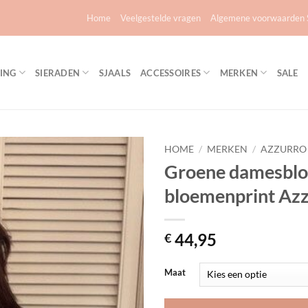
Home
Veelgestelde vragen
Algemene voorwaarden S
ING
SIERADEN
SJAALS
ACCESSOIRES
MERKEN
SALE
HOME
/
MERKEN
/
AZZURRO
Groene damesblo
Toevoegen
bloemenprint Az
aan
verlanglijst
44,95
€
Maat