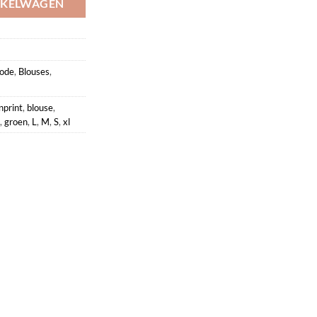
NKELWAGEN
ode
,
Blouses
,
nprint
,
blouse
,
,
groen
,
L
,
M
,
S
,
xl