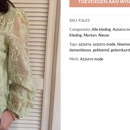
TOEVOEGEN AAN WI
SKU:
43e33
Categorieën:
Alle kleding
,
Azzurro m
Kleding
,
Merken
,
Nieuw
Tags:
azzurro
,
azzurro mode
,
bloeme
damesblouse
,
gebloemd
,
geborduurd
Merk:
Azzurro mode