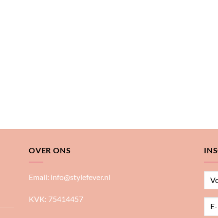
OVER ONS
IN
Email:
info@stylefever.nl
KVK: 75414457