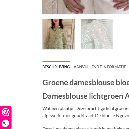
BESCHRIJVING
AANVULLENDE INFORMATIE
Groene damesblouse blo
Damesblouse lichtgroen 
Wat een plaatje! Deze prachtige lichtgroen
afgewerkt met gouddraad. De blouse is gevo
9,5
Deze luxe damesblouse is ook in het beige en