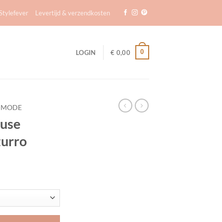
tylefever
Levertijd & verzendkosten
0
LOGIN
€
0,00
 MODE
use
zurro