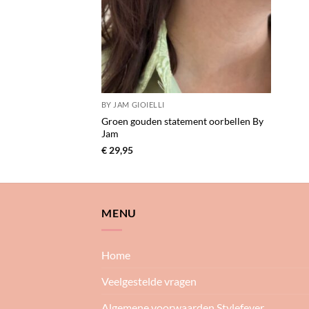
BY JAM GIOIELLI
Groen gouden statement oorbellen By
Jam
€
29,95
MENU
Home
Veelgestelde vragen
Algemene voorwaarden Stylefever