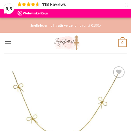
×
118
Reviews
9,5
Ga
Snelle
levering |
gratis
verzending vanaf €100,-
naar
inhoud
0
Toevoegen
aan
verlanglijst