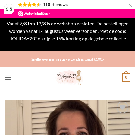
×
118
Reviews
9,5
Vanaf 7/8 t/m 13/8 is de webshop gesloten. De bestellingen
worden vanaf 14 augustus weer verzonden. Met de code:
HOLIDAY2026 krijg je 15% korting op de gehele collectie.
Negeren
Ga
Snelle
levering |
gratis
verzending vanaf €100,-
naar
inhoud
0
Toevoegen
aan
verlanglijst