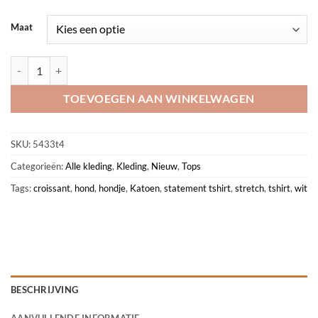
Maat
Wit dames shirt met hond aantal
TOEVOEGEN AAN WINKELWAGEN
SKU:
5433t4
Categorieën:
Alle kleding
,
Kleding
,
Nieuw
,
Tops
Tags:
croissant
,
hond
,
hondje
,
Katoen
,
statement tshirt
,
stretch
,
tshirt
,
wit
BESCHRIJVING