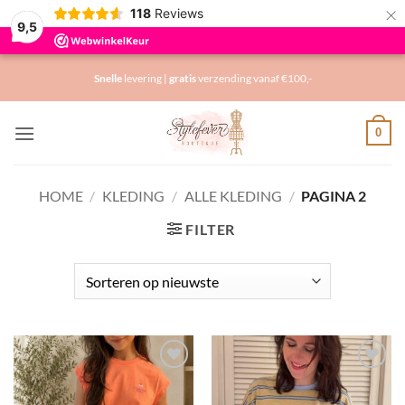
×
118
Reviews
9,5
Ga
Snelle
levering |
gratis
verzending vanaf €100,-
naar
inhoud
0
HOME
/
KLEDING
/
ALLE KLEDING
/
PAGINA 2
FILTER
Toevoegen
Toevoegen
aan
aan