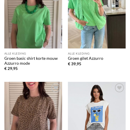
Toevoegen
Toevoegen
aan
aan
verlanglijst
verlanglijst
ALLE KLEDING
ALLE KLEDING
Groen basic shirt korte mouw
Groen gilet Azzurro
Azzurro mode
€
39,95
€
29,95
Toevoegen
Toevoegen
aan
aan
verlanglijst
verlanglijst