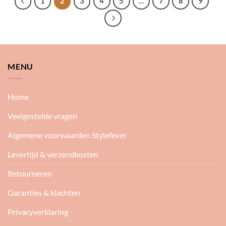
1
2
3
4
5
…
7
8
9
MENU
Home
Veelgestelde vragen
Algemene voorwaarden Stylefever
Levertijd & verzendkosten
Retourneren
Garanties & klachten
Privacyverklaring