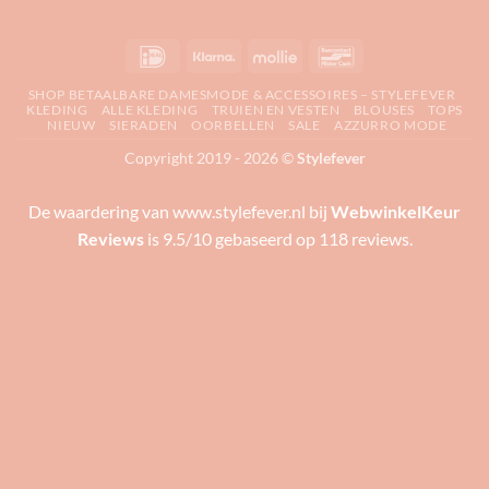
IDeal
Klarna
Mollie
Bancontact
SHOP BETAALBARE DAMESMODE & ACCESSOIRES – STYLEFEVER
KLEDING
ALLE KLEDING
TRUIEN EN VESTEN
BLOUSES
TOPS
NIEUW
SIERADEN
OORBELLEN
SALE
AZZURRO MODE
Copyright 2019 - 2026 ©
Stylefever
De waardering van www.stylefever.nl bij
WebwinkelKeur
Reviews
is 9.5/10 gebaseerd op 118 reviews.