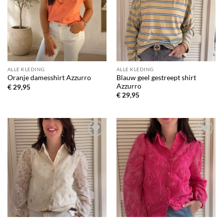
verlanglijst
verlanglijst
ALLE KLEDING
ALLE KLEDING
Blauw geel gestreept shirt
Oranje damesshirt Azzurro
Azzurro
€
29,95
€
29,95
Toevoegen
Toevoegen
aan
aan
verlanglijst
verlanglijst