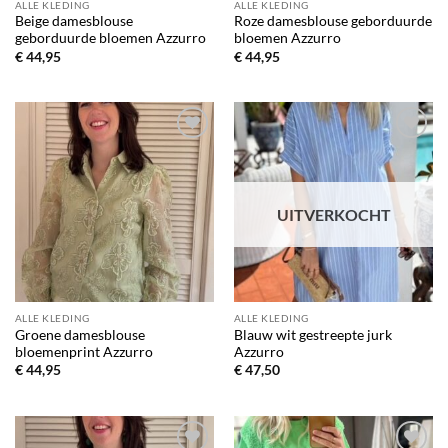
ALLE KLEDING
ALLE KLEDING
Beige damesblouse
Roze damesblouse geborduurde
geborduurde bloemen Azzurro
bloemen Azzurro
€
44,95
€
44,95
Toevoegen
Toevoegen
aan
aan
verlanglijst
verlanglijst
UITVERKOCHT
ALLE KLEDING
ALLE KLEDING
Groene damesblouse
Blauw wit gestreepte jurk
bloemenprint Azzurro
Azzurro
€
44,95
€
47,50