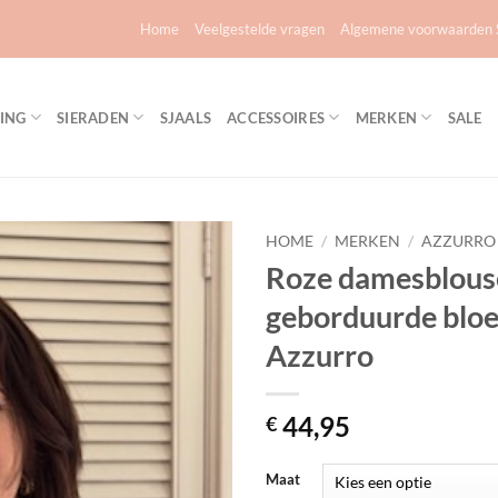
Home
Veelgestelde vragen
Algemene voorwaarden S
ING
SIERADEN
SJAALS
ACCESSOIRES
MERKEN
SALE
HOME
/
MERKEN
/
AZZURRO
Roze damesblous
Toevoegen
geborduurde blo
aan
verlanglijst
Azzurro
44,95
€
Maat