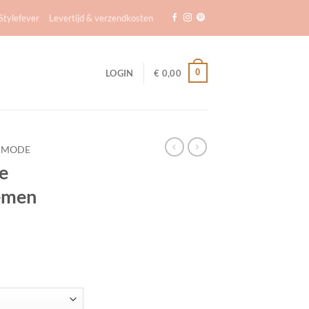
tylefever
Levertijd & verzendkosten
0
LOGIN
€
0,00
 MODE
e
emen