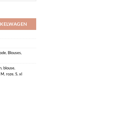
loemen Azzurro aantal
NKELWAGEN
ode
,
Blouses
,
n
,
blouse
,
,
M
,
roze
,
S
,
xl