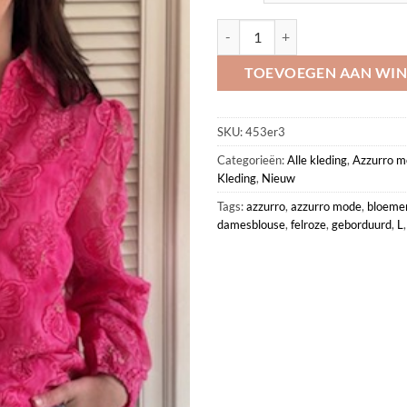
Roze damesblouse geborduurde b
TOEVOEGEN AAN WI
SKU:
453er3
Categorieën:
Alle kleding
,
Azzurro m
Kleding
,
Nieuw
Tags:
azzurro
,
azzurro mode
,
bloeme
damesblouse
,
felroze
,
geborduurd
,
L