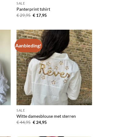
SALE
Panterprint tshirt
Oorspronkelijke
Huidige
€
29,95
€
17,95
prijs
prijs
was:
is:
€ 29,95.
€ 17,95.
Aanbieding!
egen
Toevoegen
n
aan
lijst
verlanglijst
SALE
Witte damesblouse met sterren
Oorspronkelijke
Huidige
€
44,95
€
24,95
prijs
prijs
was:
is:
€ 44,95.
€ 24,95.