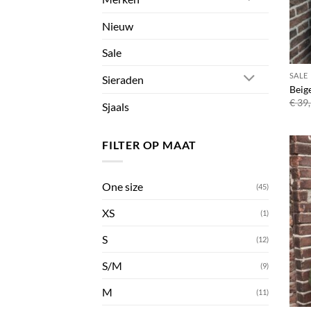
Nieuw
Sale
SALE
Sieraden
Beig
€
39,
Sjaals
FILTER OP MAAT
One size
(45)
XS
(1)
S
(12)
S/M
(9)
M
(11)