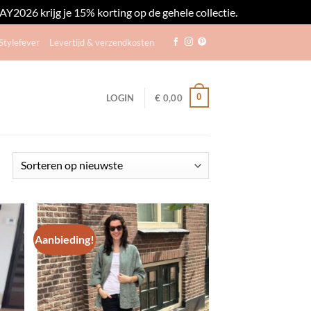
2026 krijg je 15% korting op de gehele collectie.
Negeren
tylefever
Levertijd & verzendkosten
0
LOGIN
€
0,00
Gesorteerd
op
nieuwste
Aanbieding!
egen
Toevoegen
n
aan
lijst
verlanglijst