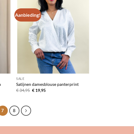
Aanbieding!
egen
Toevoegen
n
aan
lijst
verlanglijst
SALE
n
Satijnen damesblouse panterprint
Oorspronkelijke
Huidige
€
34,95
€
19,95
prijs
prijs
was:
is:
€ 34,95.
€ 19,95.
7
8