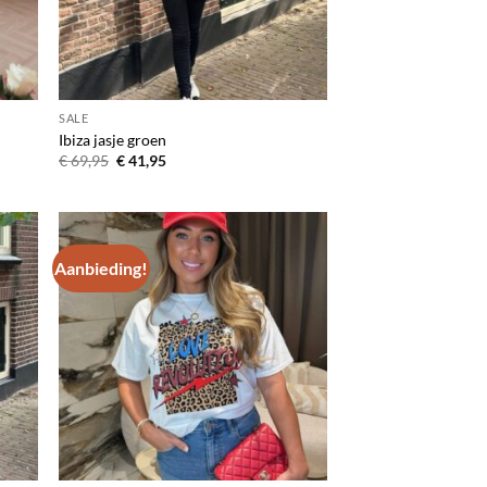
SALE
Ibiza jasje groen
Oorspronkelijke
Huidige
€
69,95
€
41,95
prijs
prijs
was:
is:
€ 69,95.
€ 41,95.
Aanbieding!
egen
Toevoegen
n
aan
lijst
verlanglijst