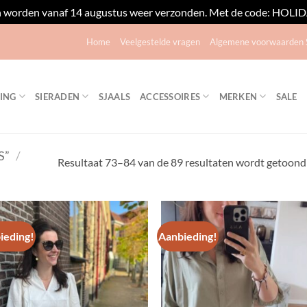
n worden vanaf 14 augustus weer verzonden. Met de code: HOLIDAY
Home
Veelgestelde vragen
Algemene voorwaarden S
ING
SIERADEN
SJAALS
ACCESSOIRES
MERKEN
SALE
S”
/
Resultaat 73–84 van de 89 resultaten wordt getoond
ieding!
Aanbieding!
Toevoegen
Toevo
aan
aa
verlanglijst
verlang