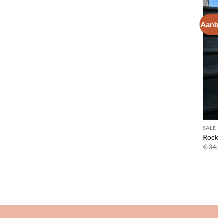
Aanb
SALE
Rock 
€
34,