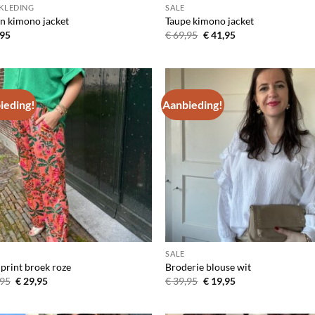
 KLEDING
SALE
n kimono jacket
Taupe kimono jacket
Oorspronkelijke
Huidige
95
€
69,95
€
41,95
prijs
prijs
was:
is:
€ 69,95.
€ 41,95.
ieding!
Aanbieding!
Toevoegen
Toevo
aan
aa
verlanglijst
verlang
SALE
 print broek roze
Broderie blouse wit
Oorspronkelijke
Huidige
Oorspronkelijke
Huidige
95
€
29,95
€
39,95
€
19,95
prijs
prijs
prijs
prijs
was:
is:
was:
is:
€ 49,95.
€ 29,95.
€ 39,95.
€ 19,95.