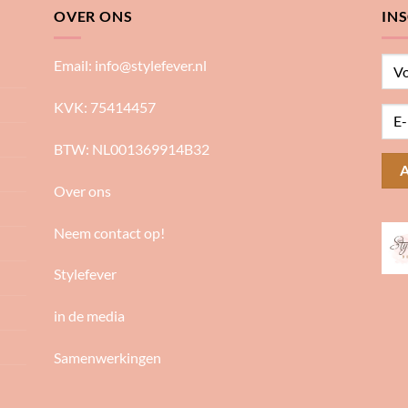
OVER ONS
IN
Email:
info@stylefever.nl
KVK: 75414457
BTW: NL001369914B32
Over ons
Neem contact op!
Stylefever
in de media
Samenwerkingen