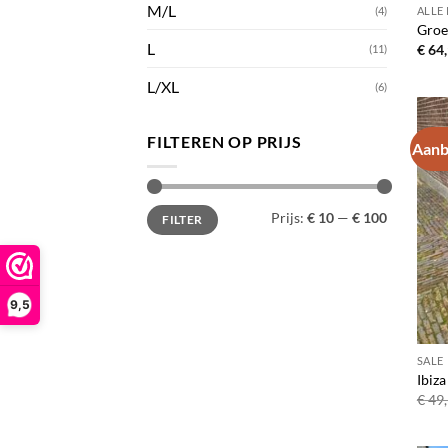
M/L
ALLE
(4)
Groe
L
€
64,
(11)
L/XL
(6)
FILTEREN OP PRIJS
Aanb
Min.
Max.
Prijs:
€ 10
—
€ 100
FILTER
prijs
prijs
9,5
SALE
Ibiza
€
49,