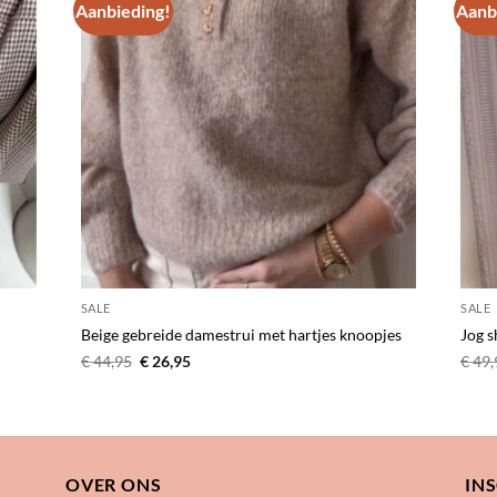
Aanbieding!
Aanb
gen
Toevoegen
aan
ijst
verlanglijst
SALE
SALE
Beige gebreide damestrui met hartjes knoopjes
Jog s
Oorspronkelijke
Huidige
€
44,95
€
26,95
€
49,
prijs
prijs
was:
is:
€ 44,95.
€ 26,95.
OVER ONS
IN