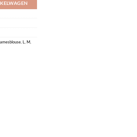
NKELWAGEN
amesblouse
,
L
,
M
,