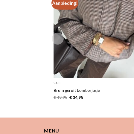
Aanbieding!
Toevoe
aan
verlangl
SALE
Bruin geruit bomberjasje
Oorspronkelijke
Huidige
€
49,95
€
34,95
prijs
prijs
was:
is:
€ 49,95.
€ 34,95.
MENU