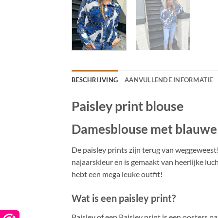
BESCHRIJVING
AANVULLENDE INFORMATIE
Paisley print blouse
Damesblouse met blauwe 
De paisley prints zijn terug van weggeweest
najaarskleur en is gemaakt van heerlijke luc
hebt een mega leuke outfit!
Wat is een paisley print?
Paisley of een Paisley print is een oosters