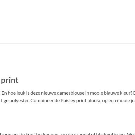
print
! En hoe leuk is deze nieuwe damesblouse in mooie blauwe kleur? 
htige polyester. Combineer de Paisley print blouse op een mooie jea
 patroon wat je kunt herkennen aan de druppel of bladmotieven. Me