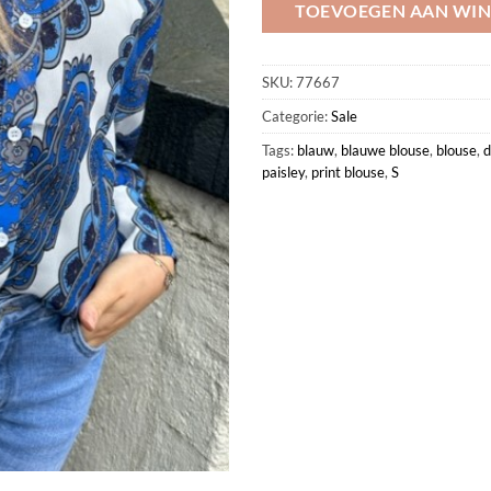
TOEVOEGEN AAN WI
SKU:
77667
Categorie:
Sale
Tags:
blauw
,
blauwe blouse
,
blouse
,
d
paisley
,
print blouse
,
S