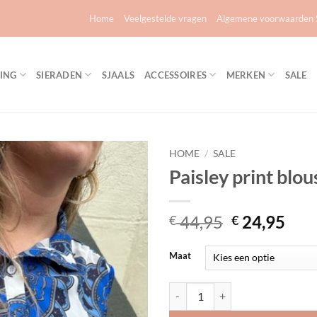
Home
Veelgestelde vragen
Algemene voorwaarden S
ING
SIERADEN
SJAALS
ACCESSOIRES
MERKEN
SALE
HOME
/
SALE
Paisley print blou
Toevoegen
aan
verlanglijst
Oorspronke
Hui
44,95
24,95
€
€
prijs
prij
was:
is:
Maat
€ 44,95.
€ 24
Paisley print blouse aantal