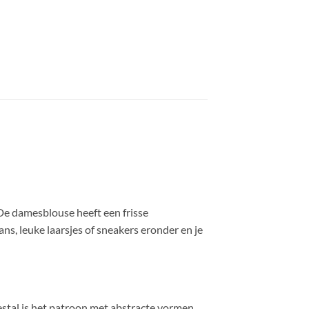
De damesblouse heeft een frisse
ns, leuke laarsjes of sneakers eronder en je
estal is het patroon met abstracte vormen