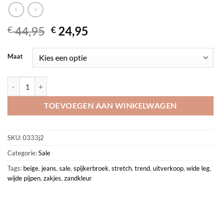
Oorspronkelijke
Huidige
44,95
24,95
€
€
prijs
prijs
was:
is:
Maat
€ 44,95.
€ 24,95.
Beige wide leg jeans aantal
TOEVOEGEN AAN WINKELWAGEN
SKU:
0333j2
Categorie:
Sale
Tags:
beige
,
jeans
,
sale
,
spijkerbroek
,
stretch
,
trend
,
uitverkoop
,
wide leg
,
wijde pijpen
,
zakjes
,
zandkleur