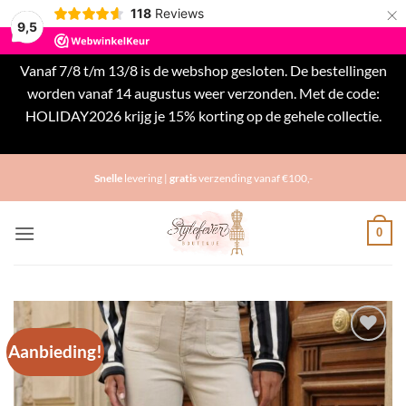
×
118
Reviews
9,5
Vanaf 7/8 t/m 13/8 is de webshop gesloten. De bestellingen
worden vanaf 14 augustus weer verzonden. Met de code:
HOLIDAY2026 krijg je 15% korting op de gehele collectie.
Negeren
Ga
Snelle
levering |
gratis
verzending vanaf €100,-
naar
inhoud
0
Aanbieding!
Toevoegen
aan
verlanglijst