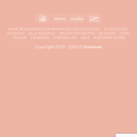
IDeal
Klarna
Mollie
Bancontact
SHOP BETAALBARE DAMESMODE & ACCESSOIRES – STYLEFEVER
KLEDING
ALLE KLEDING
TRUIEN EN VESTEN
BLOUSES
TOPS
NIEUW
SIERADEN
OORBELLEN
SALE
AZZURRO MODE
Copyright 2019 - 2026 ©
Stylefever