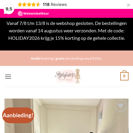
×
118
Reviews
9,5
Vanaf 7/8 t/m 13/8 is de webshop gesloten. De bestellingen
worden vanaf 14 augustus weer verzonden. Met de code:
HOLIDAY2026 krijg je 15% korting op de gehele collectie.
Negeren
Ga
Snelle
levering |
gratis
verzending vanaf €100,-
naar
inhoud
0
Aanbieding!
Toevoegen
aan
verlanglijst