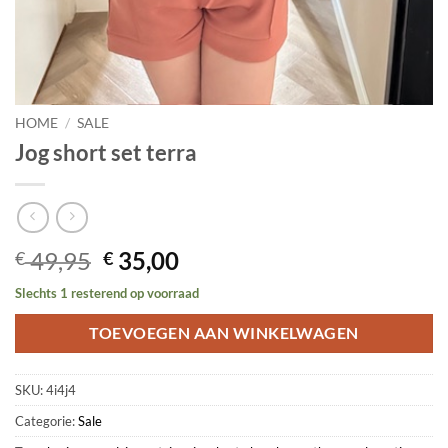
HOME
/
SALE
Jog short set terra
Oorspronkelijke
Huidige
49,95
35,00
€
€
prijs
prijs
Slechts 1 resterend op voorraad
was:
is:
€ 49,95.
€ 35,00.
TOEVOEGEN AAN WINKELWAGEN
SKU:
4i4j4
Categorie:
Sale