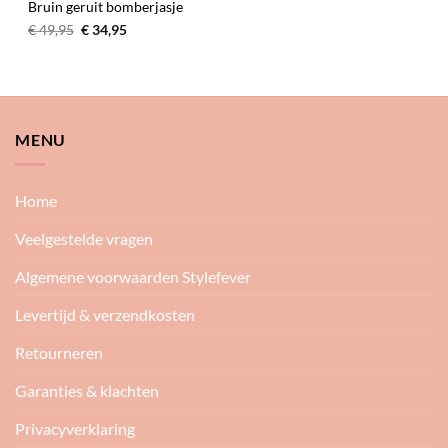
Bruin geruit bomberjasje
Oorspronkelijke
Huidige
€
49,95
€
34,95
prijs
prijs
was:
is:
€ 49,95.
€ 34,95.
MENU
Home
Veelgestelde vragen
Algemene voorwaarden Stylefever
Levertijd & verzendkosten
Retourneren
Garanties & klachten
Privacyverklaring