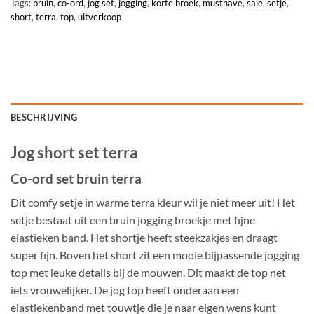
Tags:
bruin
,
co-ord
,
jog set
,
jogging
,
korte broek
,
musthave
,
sale
,
setje
,
short
,
terra
,
top
,
uitverkoop
BESCHRIJVING
Jog short set terra
Co-ord set bruin terra
Dit comfy setje in warme terra kleur wil je niet meer uit! Het
setje bestaat uit een bruin jogging broekje met fijne
elastieken band. Het shortje heeft steekzakjes en draagt
super fijn. Boven het short zit een mooie bijpassende jogging
top met leuke details bij de mouwen. Dit maakt de top net
iets vrouwelijker. De jog top heeft onderaan een
elastiekenband met touwtje die je naar eigen wens kunt