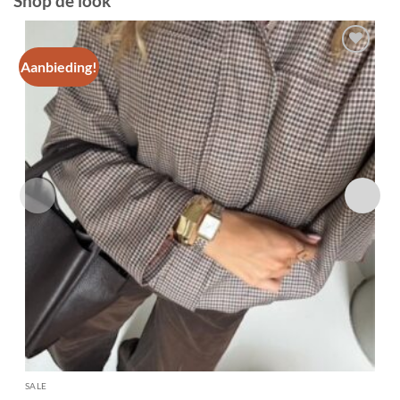
Shop de look
Aanbieding!
Toevoegen
aan
verlanglijst
SALE