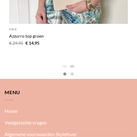
SALE
Azzurro top groen
Oorspronkelijke
Huidige
€
29,95
€
14,95
prijs
prijs
was:
is:
€ 29,95.
€ 14,95.
MENU
Home
Veelgestelde vragen
Algemene voorwaarden Stylefever