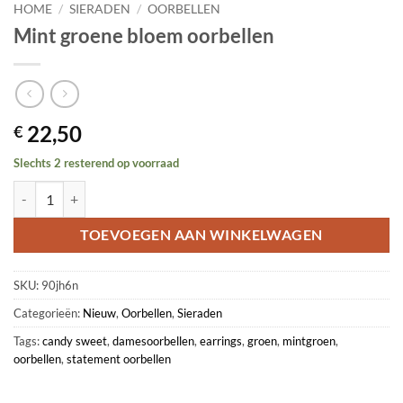
HOME
/
SIERADEN
/
OORBELLEN
Mint groene bloem oorbellen
22,50
€
Slechts 2 resterend op voorraad
Mint groene bloem oorbellen aantal
TOEVOEGEN AAN WINKELWAGEN
SKU:
90jh6n
Categorieën:
Nieuw
,
Oorbellen
,
Sieraden
Tags:
candy sweet
,
damesoorbellen
,
earrings
,
groen
,
mintgroen
,
oorbellen
,
statement oorbellen