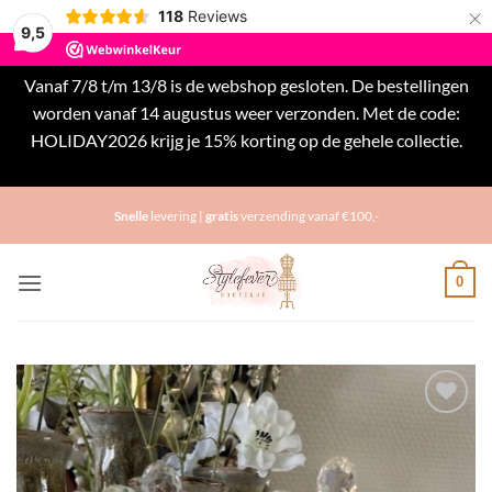
×
118
Reviews
9,5
Vanaf 7/8 t/m 13/8 is de webshop gesloten. De bestellingen
worden vanaf 14 augustus weer verzonden. Met de code:
HOLIDAY2026 krijg je 15% korting op de gehele collectie.
Negeren
Ga
Snelle
levering |
gratis
verzending vanaf €100,-
naar
inhoud
0
Toevoegen
aan
verlanglijst