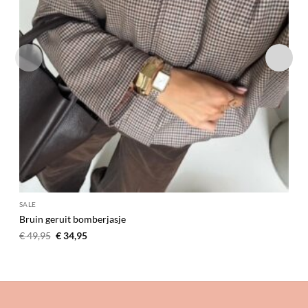
SALE
Bruin geruit bomberjasje
Oorspronkelijke
Huidige
€
49,95
€
34,95
prijs
prijs
was:
is:
€ 49,95.
€ 34,95.