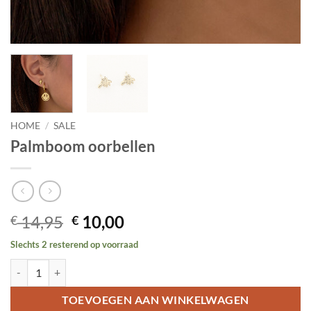
HOME
/
SALE
Palmboom oorbellen
Oorspronkelijke
Huidige
14,95
10,00
€
€
prijs
prijs
Slechts 2 resterend op voorraad
was:
is:
Palmboom oorbellen aantal
€ 14,95.
€ 10,00.
TOEVOEGEN AAN WINKELWAGEN