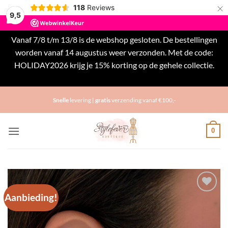
×
118
Reviews
9,5
Vanaf 7/8 t/m 13/8 is de webshop gesloten. De bestellingen
worden vanaf 14 augustus weer verzonden. Met de code:
HOLIDAY2026 krijg je 15% korting op de gehele collectie.
Negeren
Ga
Snelle
levering |
gratis
verzending vanaf €100,-
naar
inhoud
0
Aanbieding!
Toevoegen
aan
verlanglijst