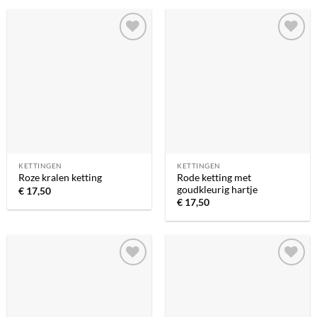
Toevoegen
Toevoegen
aan
aan
verlanglijst
verlanglijst
KETTINGEN
KETTINGEN
Rode ketting met
Roze kralen ketting
goudkleurig hartje
€
17,50
€
17,50
Toevoegen
Toevoegen
aan
aan
verlanglijst
verlanglijst