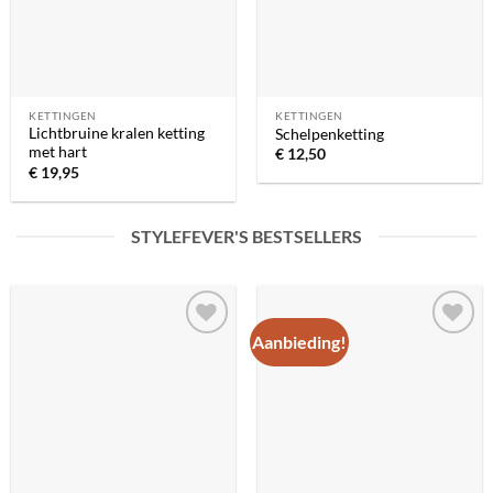
KETTINGEN
KETTINGEN
Lichtbruine kralen ketting
Schelpenketting
met hart
€
12,50
€
19,95
STYLEFEVER'S BESTSELLERS
Aanbieding!
Toevoegen
Toevoegen
aan
aan
verlanglijst
verlanglijst