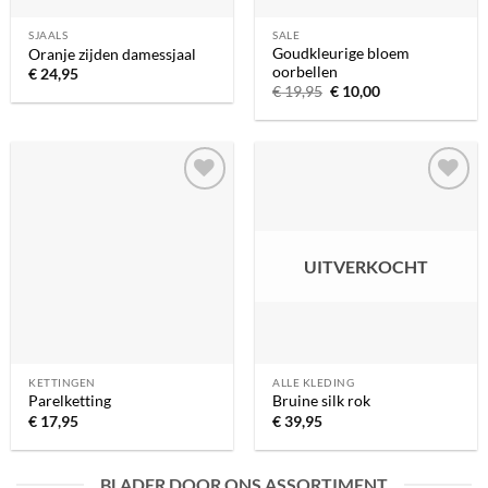
SJAALS
SALE
Goudkleurige bloem
Oranje zijden damessjaal
oorbellen
€
24,95
Oorspronkelijke
Huidige
€
19,95
€
10,00
prijs
prijs
was:
is:
€ 19,95.
€ 10,00.
Toevoegen
Toevoegen
aan
aan
verlanglijst
verlanglijst
UITVERKOCHT
KETTINGEN
ALLE KLEDING
Parelketting
Bruine silk rok
€
17,95
€
39,95
BLADER DOOR ONS ASSORTIMENT