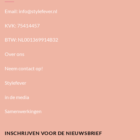
Email:
info@stylefever.nl
KVK: 75414457
BTW: NL001369914B32
Over ons
Neem contact op!
Stylefever
in de media
Samenwerkingen
INSCHRIJVEN VOOR DE NIEUWSBRIEF