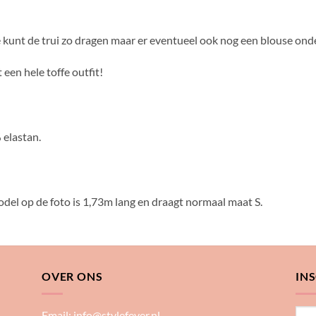
 kunt de trui zo dragen maar er eventueel ook nog een blouse onde
een hele toffe outfit!
 elastan.
odel op de foto is 1,73m lang en draagt normaal maat S.
OVER ONS
IN
Email:
info@stylefever.nl