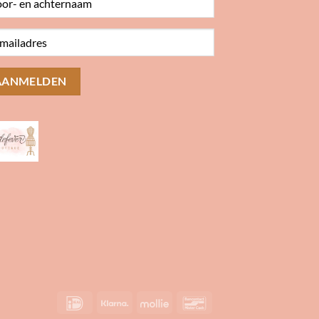
IDeal
Klarna
Mollie
Bancontact