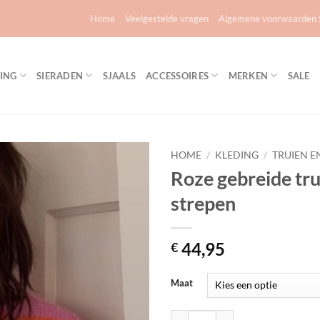
Home
Veelgestelde vragen
Algemene voorwaarden S
ING
SIERADEN
SJAALS
ACCESSOIRES
MERKEN
SALE
HOME
/
KLEDING
/
TRUIEN E
Roze gebreide tru
Toevoegen
strepen
aan
verlanglijst
44,95
€
Maat
Roze gebreide trui met strepen aa