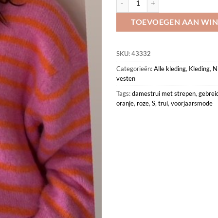
TOEVOEGEN AAN WI
SKU:
43332
Categorieën:
Alle kleding
,
Kleding
,
N
vesten
Tags:
damestrui met strepen
,
gebrei
oranje
,
roze
,
S
,
trui
,
voorjaarsmode