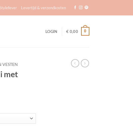
tylefever
Levertijd & verzendkosten
0
LOGIN
€
0,00
N VESTEN
i met
ntal