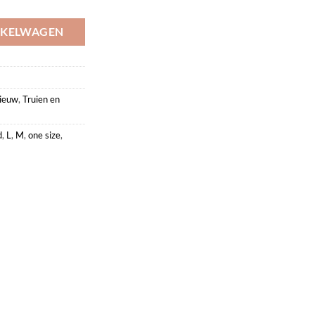
NKELWAGEN
ieuw
,
Truien en
d
,
L
,
M
,
one size
,