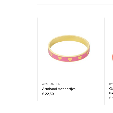
Toevoegen
aan
verlanglijst
ARMBANDEN
BY
Go
Armband met hartjes
ha
€
22,50
€