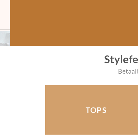
Stylef
Betaal
TOPS