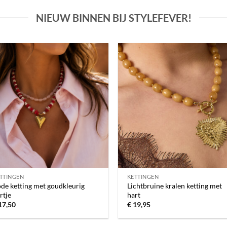
NIEUW BINNEN BIJ STYLEFEVER!
Toevoegen
Toevoe
aan
aan
verlanglijst
verlangli
TTINGEN
KETTINGEN
de ketting met goudkleurig
Lichtbruine kralen ketting met
rtje
hart
17,50
€
19,95