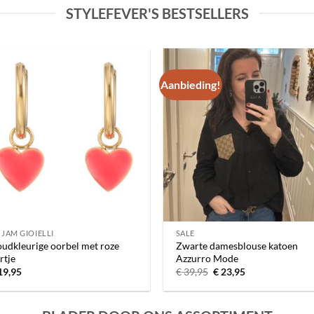
STYLEFEVER'S BESTSELLERS
Aanbieding!
Toevoegen
Toevoe
aan
aan
verlanglijst
verlangli
 JAM GIOIELLI
SALE
udkleurige oorbel met roze
Zwarte damesblouse katoen
rtje
Azzurro Mode
Oorspronkelijke
Huidige
19,95
€
39,95
€
23,95
prijs
prijs
was:
is:
€ 39,95.
€ 23,95.