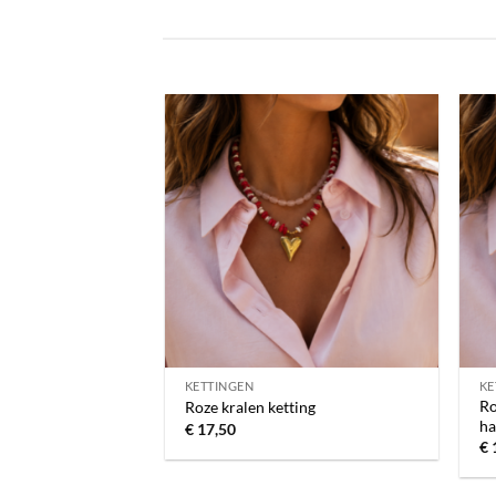
Toevoegen
aan
verlanglijst
KETTINGEN
KE
Ro
Roze kralen ketting
ha
€
17,50
€