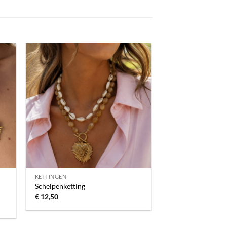
gen
Toevoegen
aan
jst
verlanglijst
KETTINGEN
Schelpenketting
€
12,50