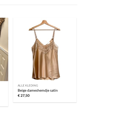
gen
Toevoegen
aan
jst
verlanglijst
ALLE KLEDING
Beige dameshemdje satin
€
27,50