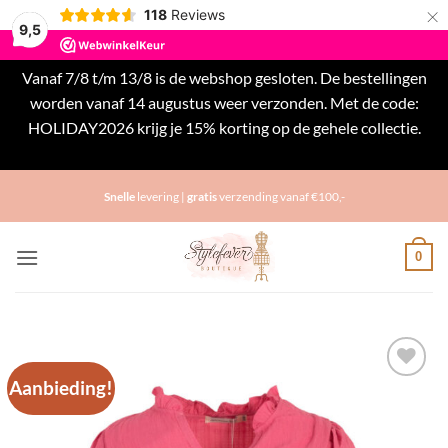
×
118
Reviews
9,5
Vanaf 7/8 t/m 13/8 is de webshop gesloten. De bestellingen
worden vanaf 14 augustus weer verzonden. Met de code:
HOLIDAY2026 krijg je 15% korting op de gehele collectie.
Negeren
Ga
Snelle
levering |
gratis
verzending vanaf €100,-
naar
inhoud
0
Aanbieding!
Toevoegen
aan
verlanglijst