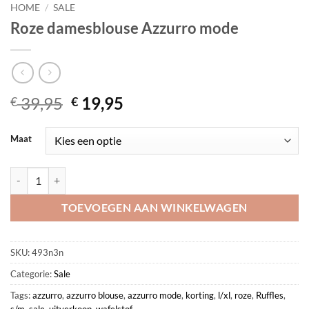
HOME
/
SALE
Roze damesblouse Azzurro mode
Oorspronkelijke
Huidige
39,95
19,95
€
€
prijs
prijs
was:
is:
Maat
€ 39,95.
€ 19,95.
Roze damesblouse Azzurro mode aantal
TOEVOEGEN AAN WINKELWAGEN
SKU:
493n3n
Categorie:
Sale
Tags:
azzurro
,
azzurro blouse
,
azzurro mode
,
korting
,
l/xl
,
roze
,
Ruffles
,
s/m
,
sale
,
uitverkoop
,
wafelstof