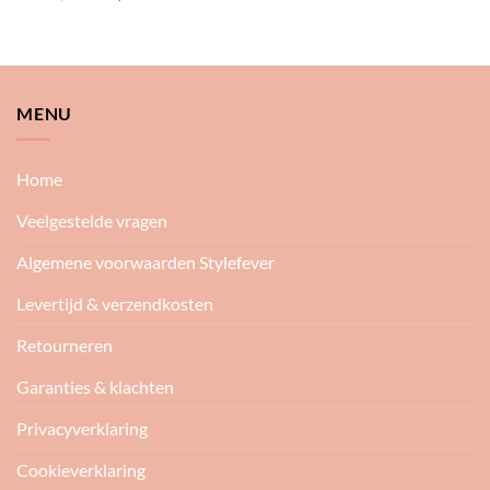
prijs
prijs
was:
is:
€ 49,95.
€ 34,95.
MENU
Home
Veelgestelde vragen
Algemene voorwaarden Stylefever
Levertijd & verzendkosten
Retourneren
Garanties & klachten
Privacyverklaring
Cookieverklaring