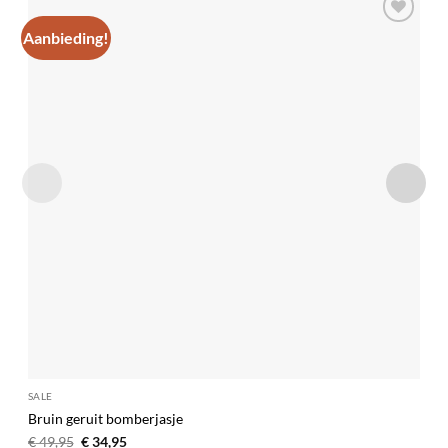
Aanbieding!
Toevoegen
aan
verlanglijst
SALE
Bruin geruit bomberjasje
Oorspronkelijke
Huidige
€
49,95
€
34,95