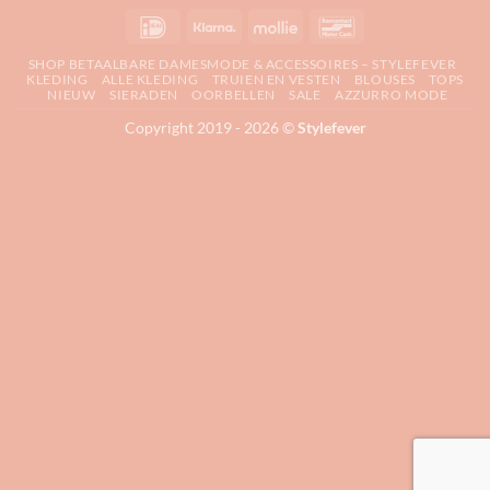
IDeal
Klarna
Mollie
Bancontact
SHOP BETAALBARE DAMESMODE & ACCESSOIRES – STYLEFEVER
KLEDING
ALLE KLEDING
TRUIEN EN VESTEN
BLOUSES
TOPS
NIEUW
SIERADEN
OORBELLEN
SALE
AZZURRO MODE
Copyright 2019 - 2026 ©
Stylefever