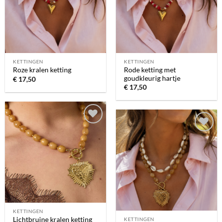
verlanglijst
verlanglijst
KETTINGEN
KETTINGEN
Rode ketting met
Roze kralen ketting
goudkleurig hartje
€
17,50
€
17,50
Toevoegen
Toevoegen
aan
aan
verlanglijst
verlanglijst
KETTINGEN
Lichtbruine kralen ketting
KETTINGEN