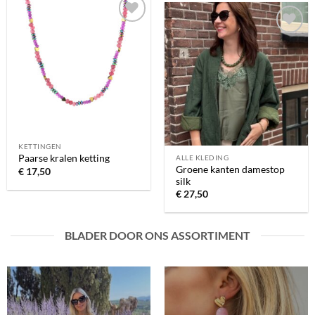
Toevoegen
Toevoegen
aan
aan
verlanglijst
verlanglijst
KETTINGEN
Paarse kralen ketting
ALLE KLEDING
Groene kanten damestop
€
17,50
silk
€
27,50
BLADER DOOR ONS ASSORTIMENT