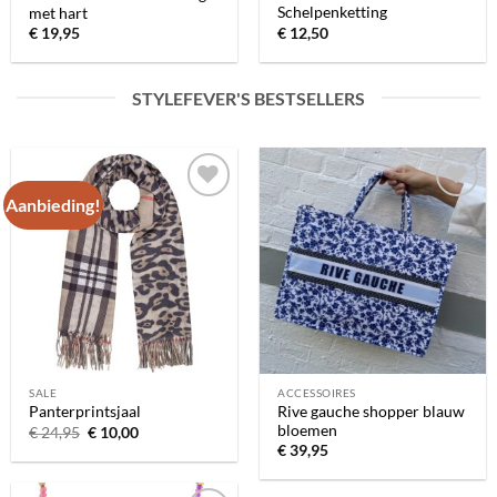
Schelpenketting
met hart
€
12,50
€
19,95
STYLEFEVER'S BESTSELLERS
Aanbieding!
Toevoegen
Toevoegen
aan
aan
verlanglijst
verlanglijst
SALE
ACCESSOIRES
Rive gauche shopper blauw
Panterprintsjaal
bloemen
Oorspronkelijke
Huidige
€
24,95
€
10,00
prijs
prijs
€
39,95
was:
is:
€ 24,95.
€ 10,00.