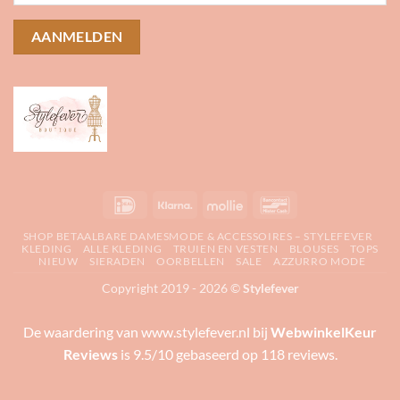
IDeal
Klarna
Mollie
Bancontact
SHOP BETAALBARE DAMESMODE & ACCESSOIRES – STYLEFEVER
KLEDING
ALLE KLEDING
TRUIEN EN VESTEN
BLOUSES
TOPS
NIEUW
SIERADEN
OORBELLEN
SALE
AZZURRO MODE
Copyright 2019 - 2026 ©
Stylefever
De waardering van www.stylefever.nl bij
WebwinkelKeur
Reviews
is 9.5/10 gebaseerd op 118 reviews.