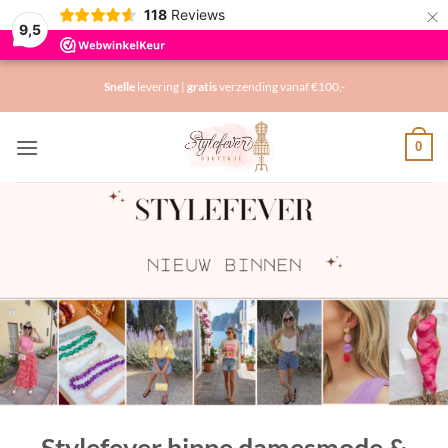
×
118
Reviews
9,5
Ga
Snelle
levering |
gratis
verzending vanaf €100,-
naar
inhoud
0
Stylefever hippe damesmode &