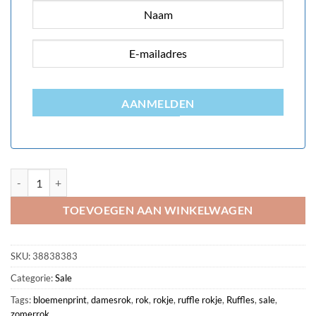
AANMELDEN
Ruffle rokje met bloemenprint aantal
TOEVOEGEN AAN WINKELWAGEN
SKU:
38838383
Categorie:
Sale
Tags:
bloemenprint
,
damesrok
,
rok
,
rokje
,
ruffle rokje
,
Ruffles
,
sale
,
zomerrok