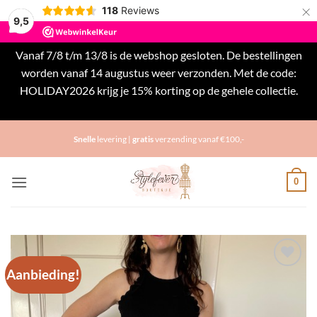
×
118
Reviews
9,5
Vanaf 7/8 t/m 13/8 is de webshop gesloten. De bestellingen
worden vanaf 14 augustus weer verzonden. Met de code:
HOLIDAY2026 krijg je 15% korting op de gehele collectie.
Negeren
Ga
Snelle
levering |
gratis
verzending vanaf €100,-
naar
inhoud
0
Aanbieding!
Toevoegen
aan
verlanglijst