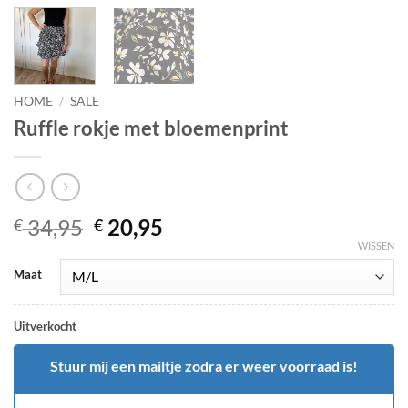
HOME
/
SALE
Ruffle rokje met bloemenprint
Oorspronkelijke
Huidige
34,95
20,95
€
€
prijs
prijs
WISSEN
was:
is:
Maat
€ 34,95.
€ 20,95.
Uitverkocht
Stuur mij een mailtje zodra er weer voorraad is!